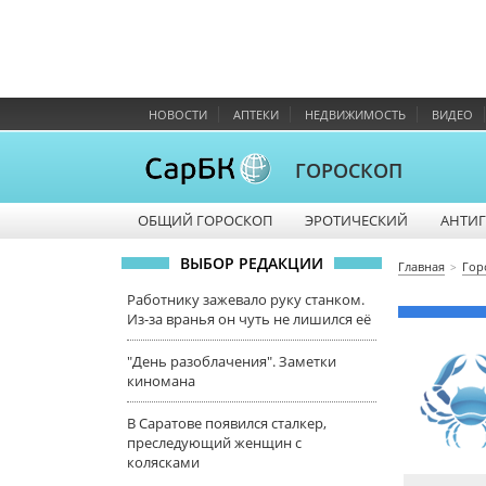
НОВОСТИ
АПТЕКИ
НЕДВИЖИМОСТЬ
ВИДЕО
ГОРОСКОП
ОБЩИЙ ГОРОСКОП
ЭРОТИЧЕСКИЙ
АНТИ
ВЫБОР РЕДАКЦИИ
Главная
Гор
Работнику зажевало руку станком.
Из-за вранья он чуть не лишился её
"День разоблачения". Заметки
киномана
В Саратове появился сталкер,
преследующий женщин с
колясками