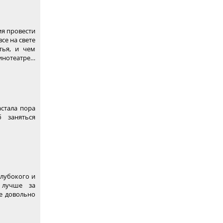
я провести
се на свете
тья, и чем
инотеатре…
астала пора
 заняться
лубокого и
 лучше за
те довольно