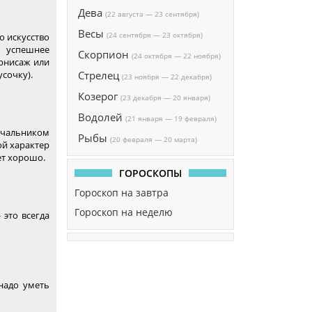
Дева
(22 августа — 23 сентября)
Весы
(24 сентября — 23 октября)
о искусство
ы успешнее
Скорпион
(24 октября — 22 ноября)
ернисаж или
усочку).
Стрелец
(23 ноября — 22 декабря)
Козерог
(23 декабря — 20 января)
Водолей
(21 января — 19 февраля)
начальником
Рыбы
(20 февраля — 20 марта)
ой характер
ет хорошо.
ГОРОСКОПЫ
Гороскоп на завтра
Гороскоп на неделю
 это всегда
надо уметь