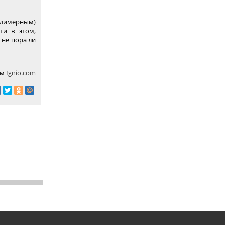
олимерным)
ти в этом,
 не пора ли
ом
Ignio.com