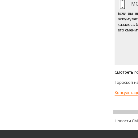
МО
Если вы я
аккумуля
казалось 
его смени
Смотреть
г
Гороскоп н
Консультац
Новости С