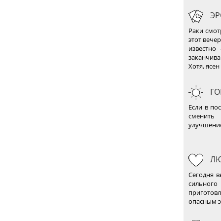
ЭР
Раки смот
этот вече
известно
заканчив
Хотя, ясен
ГО
Если в по
сменить 
улучшение
ЛЮ
Сегодня в
сильного
приготовл
опасным э