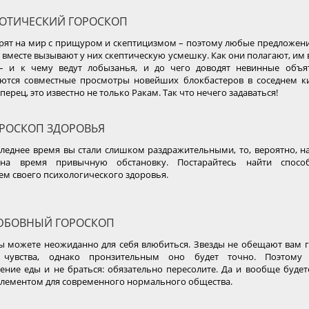
ОТИЧЕСКИЙ ГОРОСКОП
рят на мир с прищуром и скептицизмом – поэтому любые предложени
р вместе вызывают у них скептическую усмешку. Как они полагают, им в
 – и к чему ведут лобызанья, и до чего доводят невинные объя
аются совместные просмотры новейших блокбастеров в соседнем к
 перец, это известно не только Ракам. Так что нечего задаваться!
РОСКОП ЗДОРОВЬЯ
следнее время вы стали слишком раздражительными, то, вероятно, н
на время привычную обстановку. Постарайтесь найти способ
м своего психологического здоровья.
БОВНЫЙ ГОРОСКОП
ы можете неожиданно для себя влюбиться. Звезды не обещают вам г
 чувства, однако пронзительным оно будет точно. Поэтому
ение еды и не браться: обязательно пересолите. Да и вообще буде
лементом для современного нормального общества.