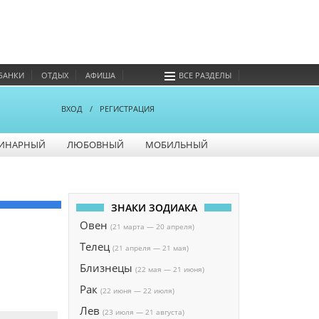
БАНКИ
ОТДЫХ
АФИША
ВСЕ РАЗДЕЛЫ
ВХОД
/
РЕГИСТРАЦИЯ
ИНАРНЫЙ
ЛЮБОВНЫЙ
МОБИЛЬНЫЙ
ЗНАКИ ЗОДИАКА
Овен
(21 марта — 20 апреля)
Телец
(21 апреля — 21 мая)
Близнецы
(22 мая — 21 июня)
Рак
(22 июня — 22 июля)
Лев
(23 июля — 21 августа)