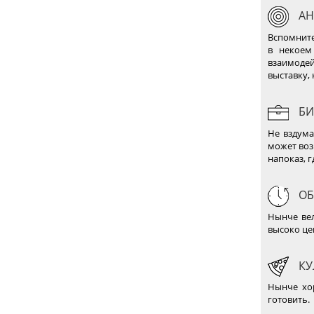
АН
Вспомните
в некоем
взаимодей
выставку, 
БИ
Не вздума
может воз
напоказ, г
ОБ
Нынче вел
высоко це
КУ
Нынче хо
готовить.