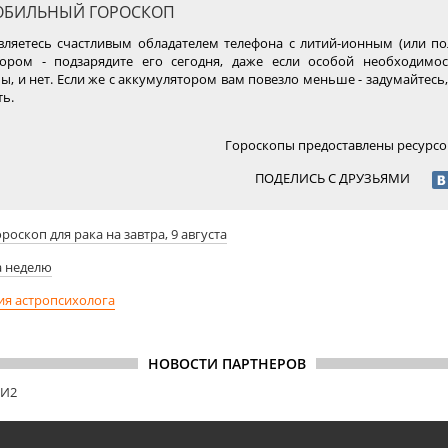
БИЛЬНЫЙ ГОРОСКОП
вляетесь счастливым обладателем телефона с литий-ионным (или п
тором - подзарядите его сегодня, даже если особой необходимос
бы, и нет. Если же с аккумулятором вам повезло меньше - задумайтесь,
ть.
Гороскопы предоставлены ресурс
ПОДЕЛИСЬ С ДРУЗЬЯМИ
ороскоп для рака на завтра, 9 августа
а неделю
ия астропсихолога
НОВОСТИ ПАРТНЕРОВ
МИ2