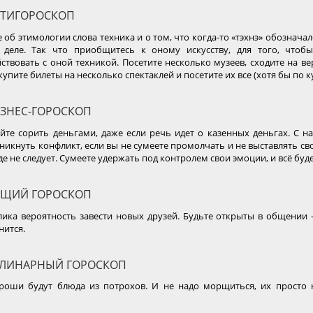
ТИГОРОСКОП
 об этимологии слова техника и о том, что когда-то «тэхнэ» обозначал
 деле. Так что приобщитесь к оному искусству, для того, чтоб
ствовать с оной техникой. Посетите несколько музеев, сходите на в
купите билеты на несколько спектаклей и посетите их все (хотя бы по к
ЗНЕС-ГОРОСКОП
йте сорить деньгами, даже если речь идет о казенных деньгах. С 
никнуть конфликт, если вы не сумеете промолчать и не выставлять св
де не следует. Сумеете удержать под контролем свои эмоции, и всё буд
ЩИЙ ГОРОСКОП
ика вероятность завести новых друзей. Будьте открыты в общении -
нится.
ЛИНАРНЫЙ ГОРОСКОП
роши будут блюда из потрохов. И не надо морщиться, их просто 