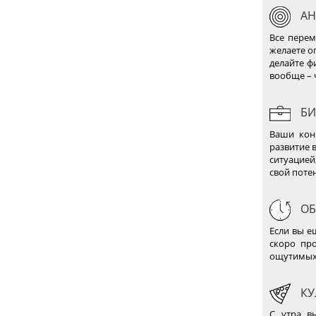
АН
Все перем
желаете о
делайте ф
вообще – 
БИ
Ваши кон
развитие 
ситуацией
свой поте
ОБ
Если вы ещ
скоро про
ощутимых
КУ
С утра в