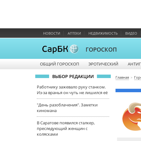
НОВОСТИ
АПТЕКИ
НЕДВИЖИМОСТЬ
ВИДЕО
ГОРОСКОП
ОБЩИЙ ГОРОСКОП
ЭРОТИЧЕСКИЙ
АНТИ
ВЫБОР РЕДАКЦИИ
Главная
Гор
Работнику зажевало руку станком.
Из-за вранья он чуть не лишился её
"День разоблачения". Заметки
киномана
В Саратове появился сталкер,
преследующий женщин с
колясками