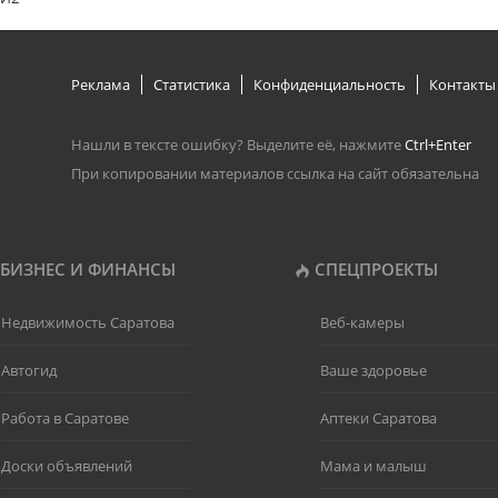
Реклама
Статистика
Конфиденциальность
Контакты
Нашли в тексте ошибку? Выделите её, нажмите
Ctrl+Enter
При копировании материалов ссылка на сайт обязательна
БИЗНЕС И ФИНАНСЫ
СПЕЦПРОЕКТЫ
Недвижимость Саратова
Веб-камеры
Автогид
Ваше здоровье
Работа в Саратове
Аптеки Саратова
Доски объявлений
Мама и малыш