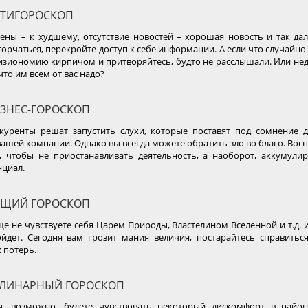
ТИГОРОСКОП
ены – к худшему, отсутствие новостей – хорошая новость и так дал
горчаться, перекройте доступ к себе информации. А если что случайно 
изиономию кирпичом и притворяйтесь, будто не расслышали. Или не
что им всем от вас надо?
ЗНЕС-ГОРОСКОП
куренты решат запустить слухи, которые поставят под сомнение 
вашей компании. Однако вы всегда можете обратить зло во благо. Вос
, чтобы не приостанавливать деятельность, а наоборот, аккумулир
нциал.
ЩИЙ ГОРОСКОП
е не чувствуете себя Царем Природы, Властелином Вселенной и т.д. и т
йдет. Сегодня вам грозит мания величия, постарайтесь справиться
 потерь.
ЛИНАРНЫЙ ГОРОСКОП
ы, возможно, будете чувствовать некоторый дискомфорт в район