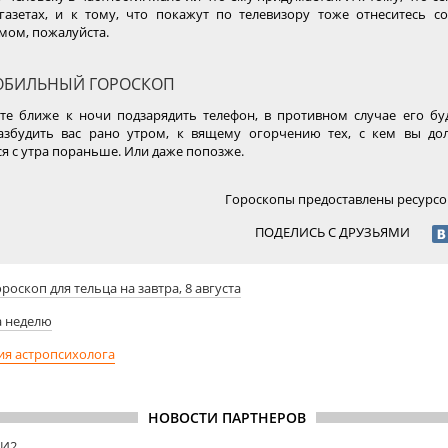
газетах, и к тому, что покажут по телевизору тоже отнеситесь с
мом, пожалуйста.
БИЛЬНЫЙ ГОРОСКОП
те ближе к ночи подзарядить телефон, в противном случае его бу
азбудить вас рано утром, к вящему огорчению тех, с кем вы д
ся с утра пораньше. Или даже попозже.
Гороскопы предоставлены ресурс
ПОДЕЛИСЬ С ДРУЗЬЯМИ
ороскоп для тельца на завтра, 8 августа
а неделю
ия астропсихолога
НОВОСТИ ПАРТНЕРОВ
МИ2