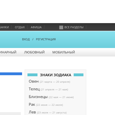
БАНКИ
ОТДЫХ
АФИША
ВСЕ РАЗДЕЛЫ
ВХОД
/
РЕГИСТРАЦИЯ
ИНАРНЫЙ
ЛЮБОВНЫЙ
МОБИЛЬНЫЙ
ЗНАКИ ЗОДИАКА
Овен
(21 марта — 20 апреля)
Телец
(21 апреля — 21 мая)
Близнецы
(22 мая — 21 июня)
Рак
(22 июня — 22 июля)
Лев
(23 июля — 21 августа)