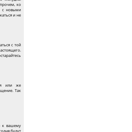
Впрочем, ко
ы с новыми
каться и не
аться с той
настоящего.
остарайтесь
ия или же
щение. Так
и к вашему
годня будут