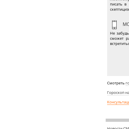
писать в 
скептициз
МО
Не забудь
сможет р
встретить
Смотреть
г
Гороскоп н
Консультац
Новости С