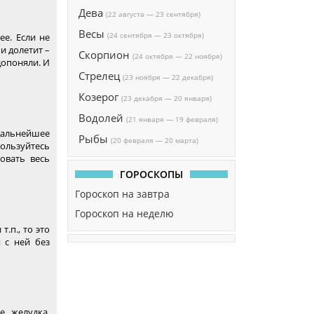
Дева
(22 августа — 23 сентября)
Весы
(24 сентября — 23 октября)
ее. Если не
и долетит –
Скорпион
(24 октября — 22 ноября)
допоняли. И
Стрелец
(23 ноября — 22 декабря)
Козерог
(23 декабря — 20 января)
Водолей
(21 января — 19 февраля)
дальнейшее
Рыбы
(20 февраля — 20 марта)
пользуйтесь
овать весь
ГОРОСКОПЫ
Гороскоп на завтра
Гороскоп на неделю
.п., то это
 с ней без
е желудка.