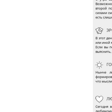
Возможно 
второй п
силами см
есть слиш
ЭР
В этот де
или иной 
Если вы п
выяснить, 
ГО
Нынче лю
формирова
что мыслит
ЛЮ
Сегодня в
любимому 