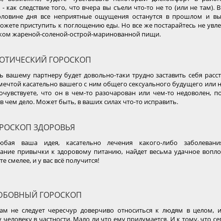
- как следствие того, что вчера вы съели что-то не то (или не там). 
оловине дня все неприятные ощущения останутся в прошлом и в
ожете приступить к поглощению еды. Но все же постарайтесь не увле
ком жареной-соленой-острой-маринованной пищи.
ОТИЧЕСКИЙ ГОРОСКОП
нь вашему партнеру будет довольно-таки трудно заставить себя расст
мечтой касательно вашего с ним общего сексуального будущего или 
очувствуете, что он в чем-то разочарован или чем-то недоволен, п
в чем дело. Может быть, в ваших силах что-то исправить.
РОСКОП ЗДОРОВЬЯ
бая ваша идея, касательно лечения какого-либо заболеван
ние привычки к здоровому питанию, найдет весьма удачное вопло
е смелее, и у вас всё получится!
БОВНЫЙ ГОРОСКОП
ам не следует чересчур доверчиво относиться к людям в целом, 
человеку в частности. Мало ли что ему придумается. И к тому, что се