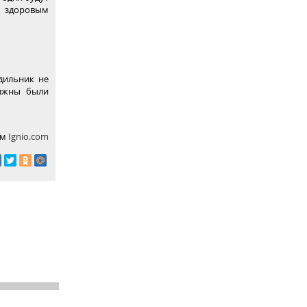
о здоровым
дильник не
олжны были
ом
Ignio.com