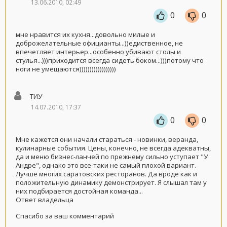
13.06.2010, 02:49
0
0
мне нравится их кухня...довольно милые и
доброжелательные официанты...))едиственное, не
впечетляет интерьер...особенно убивают столы и
стулья...)))приходится всегда сидеть боком...)))потому что
ноги не умещаются))))))))))))))))))
ТИУ
14.07.2010, 17:37
0
0
Мне кажется они начали стараться - новинки, веранда,
кулинарные события. Цены, конечно, не всегда адекватны,
да и меню бизнес-ланчей по прежнему сильно уступает "У
Андре", однако это все-таки не самый плохой вариант.
Лучше многих саратовских ресторанов. Да вроде как и
положительную динамику демонстрирует. Я слышал там у
них подбирается достойная команда...
Ответ владельца
Спасибо за ваш комментарий