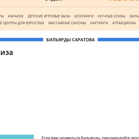
РЫ
КАРАОКЕ
ДЕТСКИЕ ИГРОВЫЕ ЗАЛЫ
БОУЛИНГИ
НОЧНЫЕ КЛУБЫ
БИЛ
Е ЦЕНТРЫ ДЛЯ ВЗРОСЛЫХ
МАССАЖНЫЕ САЛОНЫ
КАРТИНГИ
АТРАКЦИОНЫ
БИЛЬЯРДЫ САРАТОВА
киза
Если вам нравиться
бильярды
, рекомендуйте дру