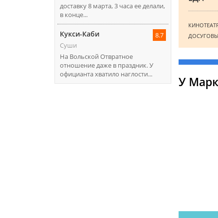
доставку 8 марта, 3 часа ее делали,
в конце...
КИНОТЕАТ
Кукси-Каби
8.7
ДОСУГОВЫ
Суши
На Вольской Отвратное
отношение даже в праздник. У
официанта хватило наглости...
У Мар