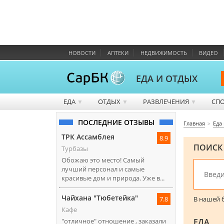
НОВОСТИ
АПТЕКИ
НЕДВИЖИМОСТЬ
ВИДЕО
ЕДА И ОТДЫХ
ЕДА
ОТДЫХ
РАЗВЛЕЧЕНИЯ
СП
▼
▼
▼
ПОСЛЕДНИЕ ОТЗЫВЫ
Главная
Еда
ТРК Ассамблея
8.9
ПОИСК
Турбазы
Обожаю это место! Самый
лучший персонал и самые
красивые дом и природа. Уже в...
Чайхана "Тюбетейка"
В нашей б
7.8
Кафе
ЕДА
"отличное" отношение , заказали