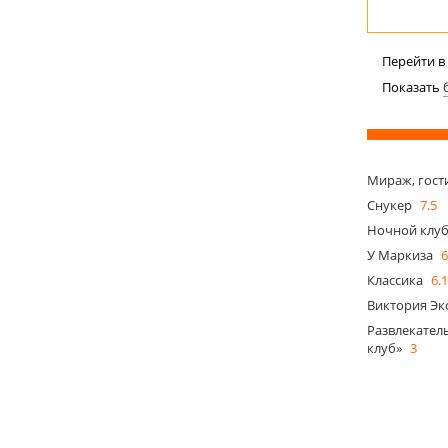
Перейти в
Показать
Мираж, гос
Снукер
7.5
Ночной клуб
У Маркиза
6
Классика
6.
Виктория Экс
Развлекател
клуб»
3