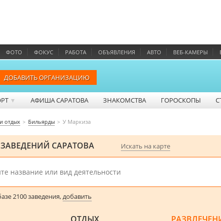
ФОТО
ФОКУС
РАБОТА
ОБЪЯВЛЕНИЯ
АВТО
ВЕБ-КАМЕРЫ
ДОБАВИТЬ ОРГАНИЗАЦИЮ
ОРТ
АФИША САРАТОВА
ЗНАКОМСТВА
ГОРОСКОПЫ
С
▼
 и отдых
Бильярды
У Маркиза
 ЗАВЕДЕНИЙ САРАТОВА
Искать на карте
азе 2100 заведения,
добавить
ОТДЫХ
РАЗВЛЕЧЕН