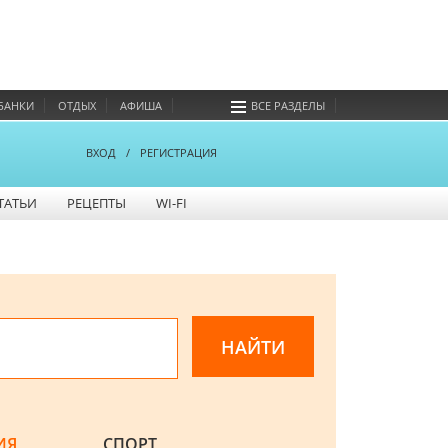
БАНКИ
ОТДЫХ
АФИША
ВСЕ РАЗДЕЛЫ
ВХОД
/
РЕГИСТРАЦИЯ
ТАТЬИ
РЕЦЕПТЫ
WI-FI
ИЯ
СПОРТ