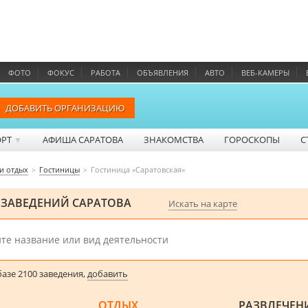
ФОТО
ФОКУС
РАБОТА
ОБЪЯВЛЕНИЯ
АВТО
ВЕБ-КАМЕРЫ
ДОБАВИТЬ ОРГАНИЗАЦИЮ
ОРТ
АФИША САРАТОВА
ЗНАКОМСТВА
ГОРОСКОПЫ
С
▼
 и отдых
Гостиницы
Гостиница «Саратовская»
 ЗАВЕДЕНИЙ САРАТОВА
Искать на карте
азе 2100 заведения,
добавить
ОТДЫХ
РАЗВЛЕЧЕН