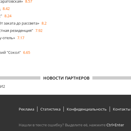
Саратовская»
8.57
д
8.42
с"
8.24
т заката до рассвета»
8.2
стная резиденция"
7.92
y-отель»
7.17
1
ий "Сокол"
6.65
НОВОСТИ ПАРТНЕРОВ
МИ2
Реклама
Статистика
Конфиденциальность
Контакты
Нашли в тексте ошибку? Выделите её, нажмите
Ctrl+Enter