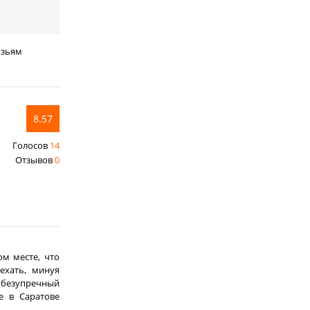
узьям
8.57
Голосов
14
Отзывов
0
ом месте, что
ехать, минуя
 безупречный
е в Саратове