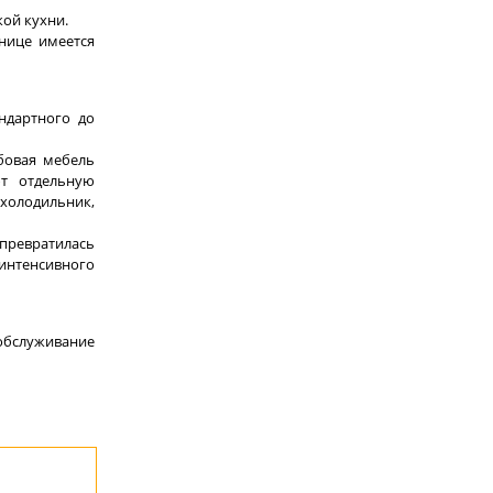
ой кухни.
нице имеется
ндартного до
бовая мебель
ют отдельную
 холодильник,
 превратилась
 интенсивного
 обслуживание