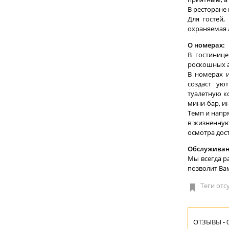
В ресторане
Для гостей,
охраняемая 
О номерах:
В гостинице
роскошных а
В номерах и
создаст ую
туалетную к
мини-бар, ин
Темп и напр
в жизненную
осмотра дос
Обслуживан
Мы всегда р
позволит Ва
Теги отс
ОТЗЫВЫ - 