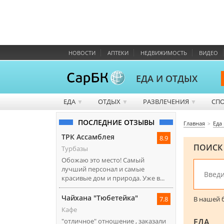
НОВОСТИ
АПТЕКИ
НЕДВИЖИМОСТЬ
ВИДЕО
ЕДА И ОТДЫХ
ЕДА
ОТДЫХ
РАЗВЛЕЧЕНИЯ
СП
▼
▼
▼
ПОСЛЕДНИЕ ОТЗЫВЫ
Главная
Еда
ТРК Ассамблея
8.9
ПОИСК
Турбазы
Обожаю это место! Самый
лучший персонал и самые
красивые дом и природа. Уже в...
Чайхана "Тюбетейка"
В нашей б
7.8
Кафе
ЕДА
"отличное" отношение , заказали