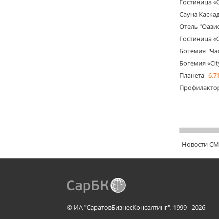
Гостиница «
Сауна Каска
Отель "Оази
Гостиница «О
Богемия "Ча
Богемия «Cit
Планета
6.7
Профилактор
Новости С
© ИА "СаратовБизнесКонсалтинг", 1999 - 2026