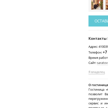
ОСТАВ
Контакты 
Адрес: 41003
+7
Телефон:
Время работ
Сайт:
saratov
Я владелец
О гостинице
Гостиница «
позволит В
перегружен
сервис и и
приятным, а