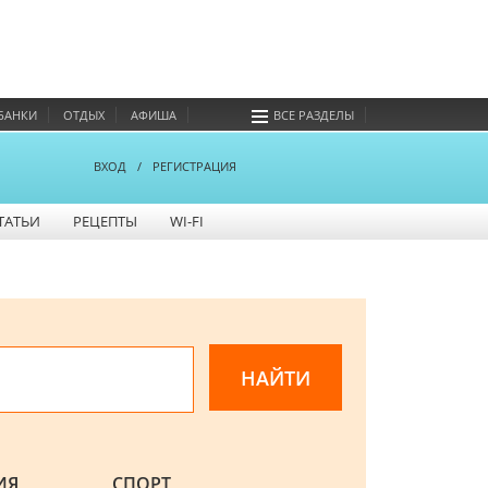
БАНКИ
ОТДЫХ
АФИША
ВСЕ РАЗДЕЛЫ
ВХОД
/
РЕГИСТРАЦИЯ
ТАТЬИ
РЕЦЕПТЫ
WI-FI
ИЯ
СПОРТ