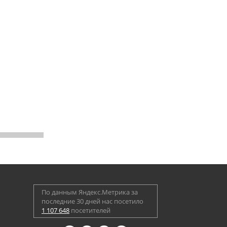
По данным Яндекс.Метрика за
последние 30 дней нас посетило
1 107 648
посетителей