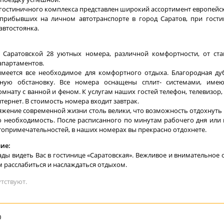
 гостиничного комплекса представлен широкий ассортимент европейск
 прибывших на личном автотранспорте в город Саратов, при гости
автостоянка.
 Саратовской 28 уютных номера, различной комфортности, от ста
партаментов.
меется все необходимое для комфортного отдыха. Благородная ду
тную обстановку. Все номера оснащены сплит- системами, име
омнату с ванной и феном. К услугам наших гостей телефон, телевизор,
тернет. В стоимость номера входит завтрак.
яжение современной жизни столь велики, что возможность отдохнуть
 необходимость. После расписанного по минутам рабочего дня или
топримечательностей, в наших номерах вы прекрасно отдохнете.
ие:
ады видеть Вас в гостинице «Саратовская». Вежливое и внимательное
м расслабиться и наслаждаться отдыхом.
утствуют.
0