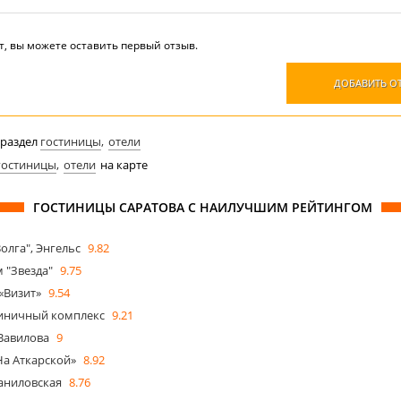
т, вы можете оставить первый отзыв.
ДОБАВИТЬ О
 раздел
гостиницы
отели
гостиницы
отели
на карте
ГОСТИНИЦЫ САРАТОВА С НАИЛУЧШИМ РЕЙТИНГОМ
олга", Энгельс
9.82
 "Звезда"
9.75
«Визит»
9.54
тиничный комплекс
9.21
Вавилова
9
На Аткарской»
8.92
аниловская
8.76